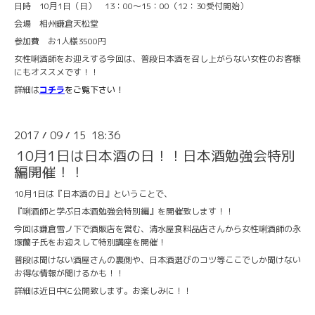
日時 10月1日（日） 13：00～15：00（12：30受付開始）
会場 相州鎌倉天松堂
参加費 お1人様3500円
女性唎酒師をお迎えする今回は、普段日本酒を召し上がらない女性のお客様
にもオススメです！！
詳細は
コチラ
をご覧下さい！
2017
09
15 18:36
/
/
10月1日は日本酒の日！！日本酒勉強会特別
編開催！！
10月1日は『日本酒の日』ということで、
『唎酒師と学ぶ日本酒勉強会特別編』を開催致します！！
今回は鎌倉雪ノ下で酒販店を営む、清水屋食料品店さんから女性唎酒師の永
塚蘭子氏をお迎えして特別講座を開催！
普段は聞けない酒屋さんの裏側や、日本酒選びのコツ等ここでしか聞けない
お得な情報が聞けるかも！！
詳細は近日中に公開致します。お楽しみに！！