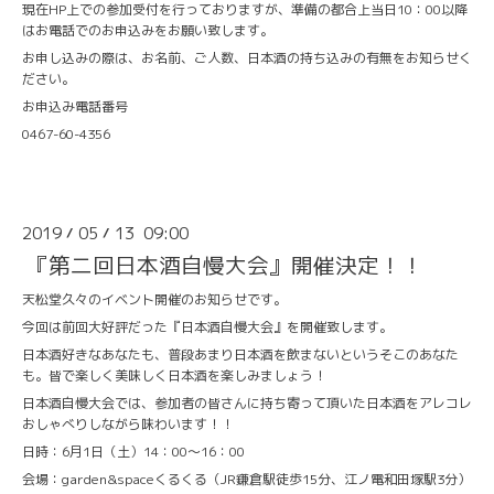
現在HP上での参加受付を行っておりますが、準備の都合上当日10：00以降
はお電話でのお申込みをお願い致します。
お申し込みの際は、お名前、ご人数、日本酒の持ち込みの有無をお知らせく
ださい。
お申込み電話番号
0467-60-4356
2019
05
13 09:00
/
/
『第二回日本酒自慢大会』開催決定！！
天松堂久々のイベント開催のお知らせです。
今回は前回大好評だった『日本酒自慢大会』を開催致します。
日本酒好きなあなたも、普段あまり日本酒を飲まないというそこのあなた
も。皆で楽しく美味しく日本酒を楽しみましょう！
日本酒自慢大会では、参加者の皆さんに持ち寄って頂いた日本酒をアレコレ
おしゃべりしながら味わいます！！
日時：6月1日（土）14：00～16：00
会場：garden&spaceくるくる（JR鎌倉駅徒歩15分、江ノ電和田塚駅3分）