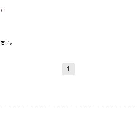
』
00
さい。
1