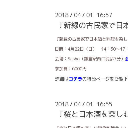
2018
04
01 16:57
/
/
『新緑の古民家で日
『新緑の古民家で日本酒と料理を楽し
日時：4月22日（日） 14：30～17：
会場：Sasho（鎌倉駅西口徒歩7分）
参加費：6000円
詳細は
コチラ
の特設ページをご覧下
2018
04
01 16:55
/
/
『桜と日本酒を楽し