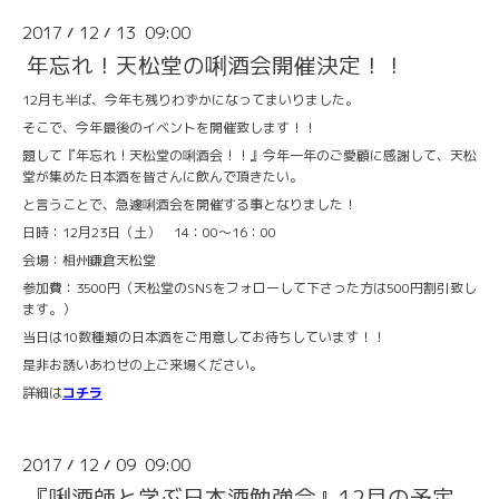
2017
12
13 09:00
/
/
年忘れ！天松堂の唎酒会開催決定！！
12月も半ば、今年も残りわずかになってまいりました。
そこで、今年最後のイベントを開催致します！！
題して『年忘れ！天松堂の唎酒会！！』今年一年のご愛顧に感謝して、天松
堂が集めた日本酒を皆さんに飲んで頂きたい。
と言うことで、急遽唎酒会を開催する事となりました！
日時：12月23日（土） 14：00～16：00
会場：相州鎌倉天松堂
参加費：3500円（天松堂のSNSをフォローして下さった方は500円割引致し
ます。）
当日は10数種類の日本酒をご用意してお待ちしています！！
是非お誘いあわせの上ご来場ください。
詳細は
コチラ
2017
12
09 09:00
/
/
『唎酒師と学ぶ日本酒勉強会』12月の予定